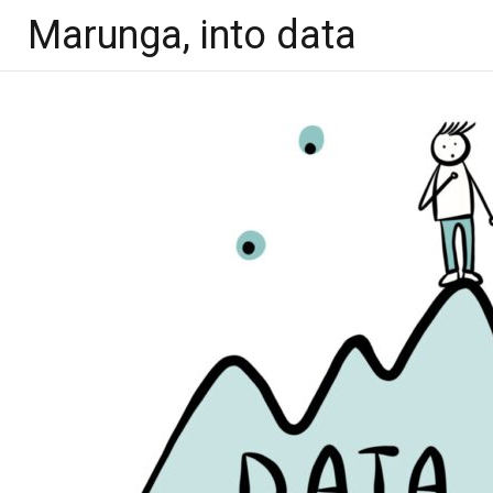
Ga
Marunga, into data
naar
de
inhoud