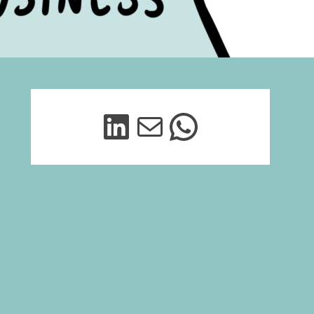
LinkedIn
Mail
Stuur me vooral een appje op 06-467187