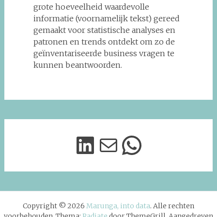
grote hoeveelheid waardevolle
informatie (voornamelijk tekst) gereed
gemaakt voor statistische analyses en
patronen en trends ontdekt om zo de
geïnventariseerde business vragen te
kunnen beantwoorden.
LinkedIn
Mail
Stuur me vooral een appje op 06-4671
Copyright © 2026
Marunga, into data
. Alle rechten
voorbehouden. Thema:
Radiate
door ThemeGrill. Aangedreven