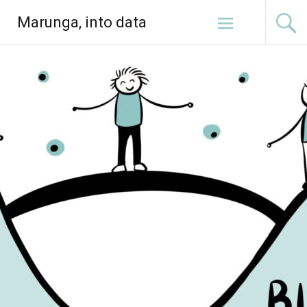
Ga
Marunga, into data
naar
de
inhoud